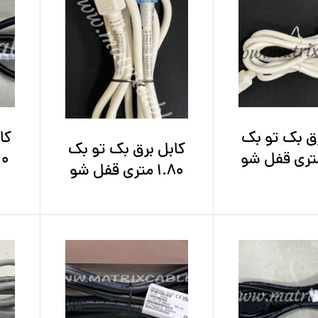
رق بک تو بک
کا
کابل برق بک تو بک
1.00 م
1.80 متری قفل شو