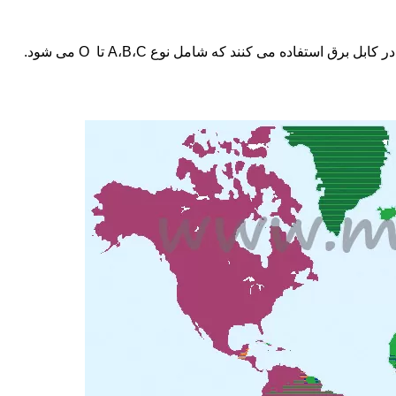
ستفاده می کنند که شامل نوع A،B،C تا O می شود.