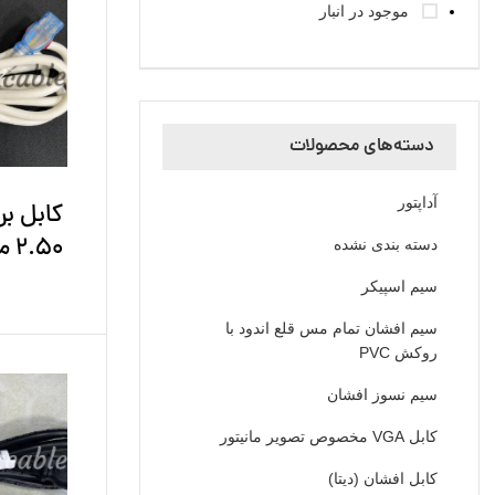
موجود در انبار
دسته‌های محصولات
آداپتور
کابل ب
2.50 متری قفل شو
دسته بندی نشده
سیم اسپیکر
سیم افشان تمام مس قلع اندود با
روکش PVC
سیم نسوز افشان
کابل VGA مخصوص تصویر مانیتور
کابل افشان (دیتا)