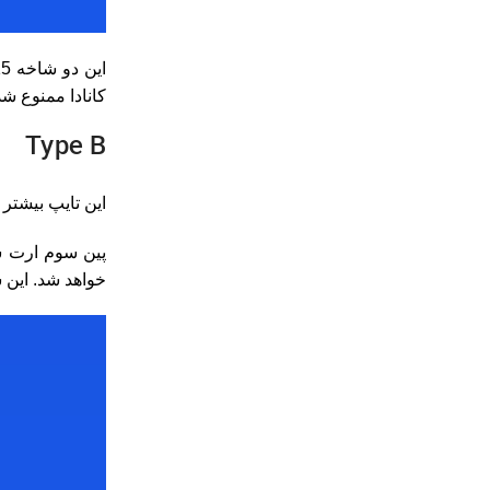
کانادا ممنوع ش
Type B
این تایپ بیشتر در
پین سوم ارت س
خواهد شد. این سه شاخه 15 آمپر و