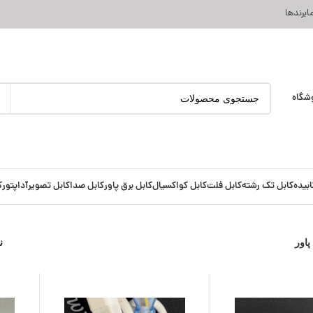
ا
برندها
شگاه
ابیده
کابل تک رشته
کابل فلت
کابل کواکسیال
کابل برق پاور
کابل صدا
کابل تصویر
آداپتور
ک
پاور
ن