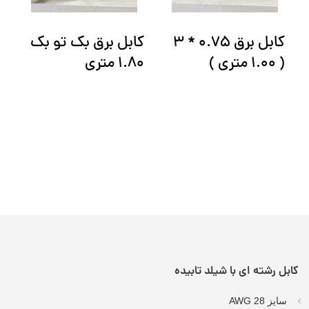
کابل برق 0.75 * 3
کابل برق بک تو بک
ک
( 1.00 متری )
1.80 متری
ش
X
کابل رشته ای با شیلد تابیده
سایز AWG 28