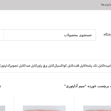
ا
برندها
شگاه
ابیده
کابل تک رشته
کابل فلت
کابل کواکسیال
کابل برق پاور
کابل صدا
کابل تصویر
آداپتور
ک
برچسب خورده “سیم آداپتوری”
ن