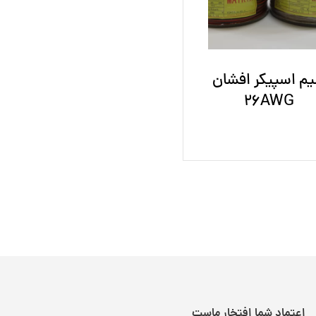
م اسپیکر افشان
26AWG
اعتماد شما افتخار ماست