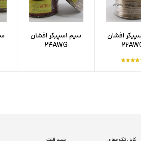
پیکر افشان
سیم اسپیکر افشان
سی
24AWG
22AW
کابل تک مغزی
سیم فلت