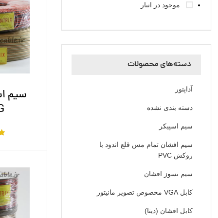
موجود در انبار
دسته‌های محصولات
آداپتور
سیم اس
G
دسته بندی نشده
سیم اسپیکر
سیم افشان تمام مس قلع اندود با
روکش PVC
سیم نسوز افشان
کابل VGA مخصوص تصویر مانیتور
کابل افشان (دیتا)