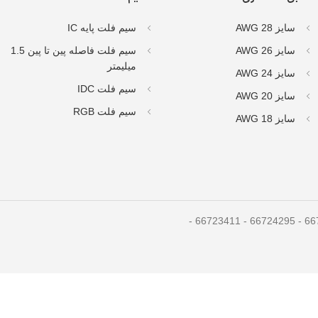
سایز AWG 28
سیم فلت پایه IC
سایز AWG 26
سیم فلت فاصله پین تا پین 1.5
میلیمتر
سایز AWG 24
سیم فلت IDC
سایز AWG 20
سیم فلت RGB
سایز AWG 18
تمام حقوق برای سیم و کابل ماتریکس محفوظ است. تلفن تماس : 66710534 - 66724295 - 66723411 -