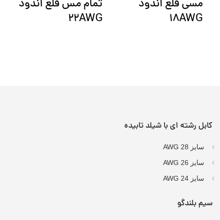
مسی قلع اندود
تمام مس قلع اندود
G
22AWG
18AWG
کابل رشته ای با شیلد تابیده
سایز AWG 28
سایز AWG 26
سایز AWG 24
سیم بلندگو