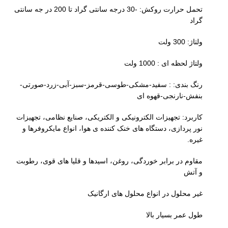
تحمل حرارت روکش: -30 درجه سانتی گراد تا 200 در جه سانتی
گراد
ولتاژ: 300 ولت
ولتاژ لحظه ای : 1000 ولت
رنگ بندی: : سفید-مشکی-طوسی-قرمز-سبز-آبی-زرد-صورتی-
بنفش-نارنجی-قهوه ای
کاربرد: تجهیزات الکترونیکی و الکتریکی، صنایع نظامی، تجهیزات
نور پردازی، دستگاه های خنک کننده ی هوا، انواع مایکروفرها و
غیره.
مقاوم در برابر خوردگی، روغن، اسیدها و قلیا های قوی، رطوبت
و آتش
غیر محلول در انواع محلول های ارگانیک
طول عمر بسیار بالا