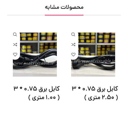
محصولات مشابه
کابل برق 0.75 * 3
کابل برق 0.75 * 3
ک
( 2.50 متری )
( 1.00 متری )
دو