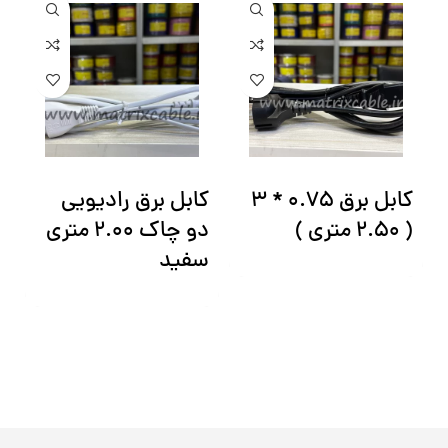
کابل برق 0.75 * 3
کابل برق رادیویی
ک
( 2.50 متری )
دو چاک 2.00 متری
دو
سفید