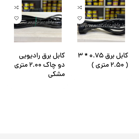
کابل برق 0.75 * 3
کابل برق رادیویی
ک
( 2.50 متری )
دو چاک 2.00 متری
ش
مشکی
X