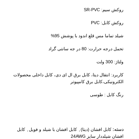
روکش سیم: SR-PVC
روکش کابل: PVC
شیلد تماما مس قلع اندود با پوشش 95%
تحمل درجه حرارت: 80 در جه سانتی گراد
ولتاژ: 300 ولت
کاربرد: انتقال دیتا، کابل برق ال ای دی، کابل داخلی محصولات
الکترونیکی،کابل برق کامپیوتر
رنگ کابل : طوسی
دسته:
کابل افشان (دیتا)
,
کابل افشان با شیلد و فویل
,
کابل
افشان شیلددار سایز 24AWG