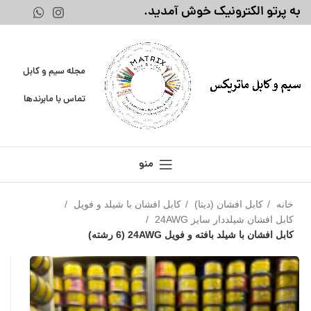
به پرتو الکترونیک خوش آمدید.
مجله سیم و کابل
تماس با ما
برندها
منو
خانه
کابل افشان (دیتا)
کابل افشان با شیلد و فویل
کابل افشان شیلددار سایز 24AWG
کابل افشان با شیلد بافته و فویل 24AWG (6 رشته)