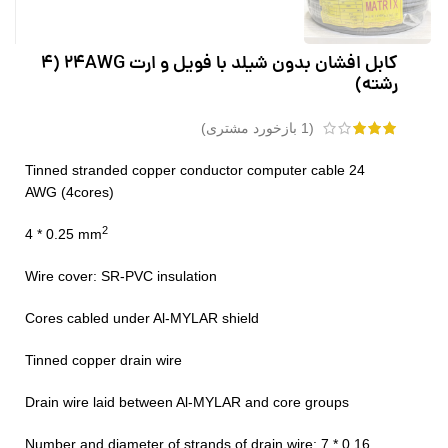
کابل افشان بدون شیلد با فویل و ارت 24AWG (4
رشته)
(
1
بازخورد مشتری)
Tinned stranded copper conductor computer cable 24
AWG (4cores)
2
4 * 0.25 mm
Wire cover: SR-PVC insulation
Cores cabled under Al-MYLAR shield
Tinned copper drain wire
Drain wire laid between Al-MYLAR and core groups
Number and diameter of strands of drain wire: 7 * 0.16